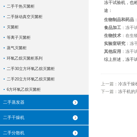
冻干试验机，也
二手干热灭菌柜
途：
二手脉动真空灭菌柜
生物制品和药品
灭菌柜
食品加工
：冻干
生物技术
：在生
等离子灭菌柜
实验室研究
：冻
蒸气灭菌柜
其他应用
：冻干
环氧乙烷灭菌柜系列
综上所述，冻干
二手30立方环氧乙烷灭菌柜
二手20立方环氧乙烷灭菌柜
上一篇：
冷冻干燥
6方环氧乙烷灭菌柜
下一篇：
冻干机的
二手蒸发器
二手干燥机
二手分散机