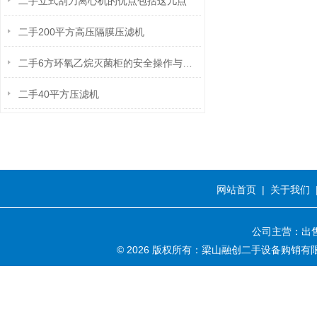
二手立式刮刀离心机的优点包括这几点
二手200平方高压隔膜压滤机
二手6方环氧乙烷灭菌柜的安全操作与风险控制
二手40平方压滤机
网站首页
|
关于我们
公司主营：出售
© 2026 版权所有：梁山融创二手设备购销