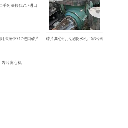
阿法拉伐717进口碟片
碟片离心机 污泥脱水机厂家出售
离心机