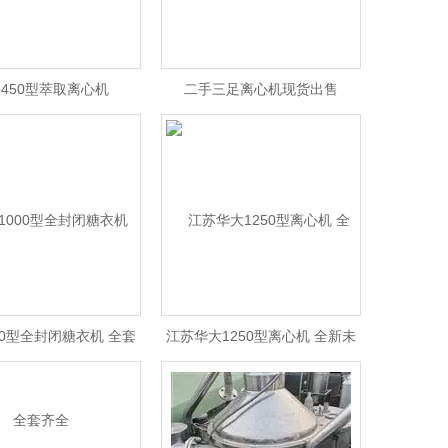
450型萃取离心机
二手三足离心机现货出售
00型全封闭糖衣机 全套
江苏华大1250型离心机 全新未
齐全
使用