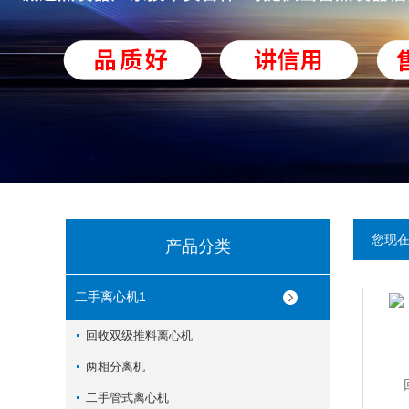
您现
产品分类
二手离心机1
回收双级推料离心机
两相分离机
二手管式离心机