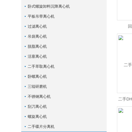
卧式螺旋卸料沉降离心机
平板吊带离心机
回
过滤离心机
吊袋离心机
脱脂离心机
活塞离心机
二手萃取离心机
卧螺离心机
三辊研磨机
不锈钢离心机
二手DH
刮刀离心机
螺旋离心机
二手碟片分离机