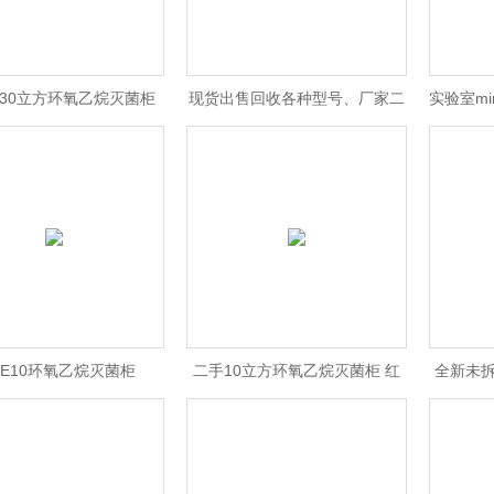
30立方环氧乙烷灭菌柜
现货出售回收各种型号、厂家二
实验室mi
手灌肠设备
-E10环氧乙烷灭菌柜
二手10立方环氧乙烷灭菌柜 红
全新未
太阳牌