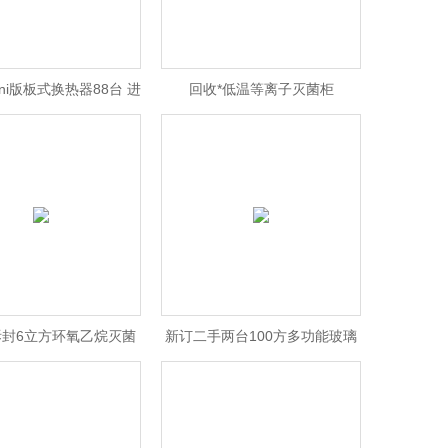
ni版板式换热器88台 进
回收*低温等离子灭菌柜
口316L材质
拆封6立方环氧乙烷灭菌
新订二手两台100方多功能玻璃
柜
钢罐 4米8米