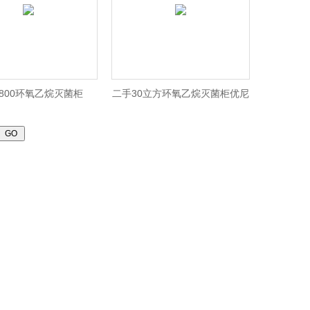
H800环氧乙烷灭菌柜
二手30立方环氧乙烷灭菌柜优尼
克牌