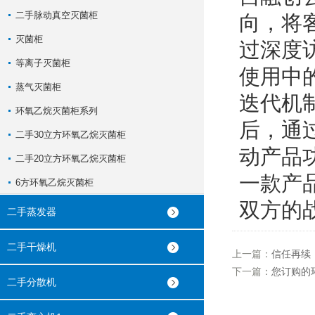
二手脉动真空灭菌柜
向，将
灭菌柜
过深度
等离子灭菌柜
使用中
蒸气灭菌柜
迭代机
环氧乙烷灭菌柜系列
后，通
二手30立方环氧乙烷灭菌柜
动产品
二手20立方环氧乙烷灭菌柜
一款产
6方环氧乙烷灭菌柜
双方的战
二手蒸发器
二手干燥机
上一篇：
信任再续
下一篇：
您订购的
二手分散机