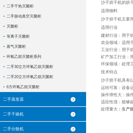
沙子烘干机的烘
二手干热灭菌柜
适用物料
二手脉动真空灭菌柜
沙子烘干机主要
灭菌柜
适用行业
建材行业
‌：用
等离子灭菌柜
农业领域
‌：适
蒸气灭菌柜
工业行业
‌：用
环氧乙烷灭菌柜系列
矿产加工行业
‌
环保领域
‌：处理
二手30立方环氧乙烷灭菌柜
技术特点
二手20立方环氧乙烷灭菌柜
沙子烘干机具有
6方环氧乙烷灭菌柜
运转可靠
‌：设备
操作弹性大
‌：操
二手蒸发器
适应性强
‌：能够
处理量大
‌：生产
二手干燥机
二手分散机