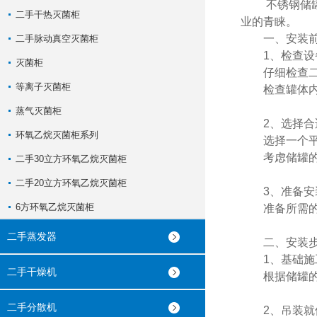
不锈钢储罐在
二手干热灭菌柜
业的青睐。
一、安装前
二手脉动真空灭菌柜
1、检查设
灭菌柜
仔细检查二手
等离子灭菌柜
检查罐体内部
蒸气灭菌柜
2、选择合
环氧乙烷灭菌柜系列
选择一个平整
考虑储罐的
二手30立方环氧乙烷灭菌柜
二手20立方环氧乙烷灭菌柜
3、准备安
6方环氧乙烷灭菌柜
准备所需的起
二手蒸发器
二、安装步
1、基础施
二手干燥机
根据储罐的尺
二手分散机
2、吊装就