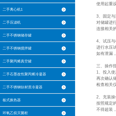
使用起重设备
二手离心机1
3、固定与
二手压滤机
对储罐进行固
连接相关的管
二手不锈钢储存罐
4、试压与
进行水压试验
二手不锈钢搅拌罐
如有泄漏，
二手聚丙烯真空罐
三、操作指
1、投入使
二手石墨改性聚丙烯冷凝器
再次确认储罐
检查相关仪表
二手不锈钢钛材质冷凝器
2、充装操
板式换热器
按照规定的流
不得超装，避
环氧乙烷灭菌柜