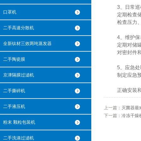
3、日常巡
口罩机
定期检查储罐
检查压力、
二手高速分散机
4、维护保
全新钛材三效两吨蒸发器
定期对储罐进
对密封件和连
二手陶瓷膜
5、应急处
京津隔膜过滤机
制定应急预案
正确安装和
二手撕碎机
二手液压机
上一篇：
灭菌器最
下一篇：
冷冻干燥
粉末 颗粒包装机
二手洗涤过滤机