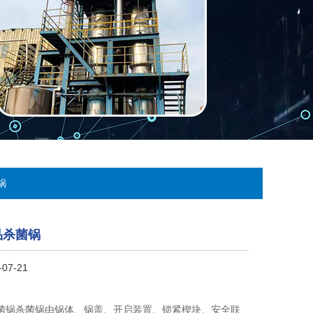
锅
品杀菌锅
07-21
菌锅杀菌锅由锅体、锅盖、开启装置、锁紧楔块、安全联