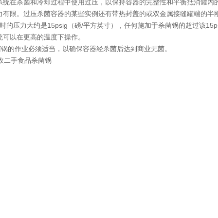
系统在杀菌和冷却过程中使用过压，以保持容器的完整性和平衡抵消罐内
力有限。过压杀菌容器的某些实例还有带热封盖的或双金属接缝罐端的半
℉时的压力大约是15psig（磅/平方英寸），任何施加于杀菌锅的超过该15p
统可以在更高的温度下操作。
杀菌锅的作业必须适当，以确保容器经杀菌后达到商业无菌。