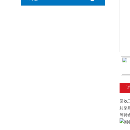
回收
封采
等特