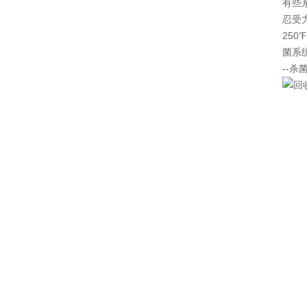
有些
忍受
250
菌系
--