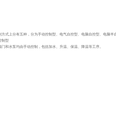
制方式上分有五种，分为手动控制型、电气自控型、电脑自控型、电脑半
控制型
阀门和水泵均由手动控制，包括加水、升温、保温、降温等工序。