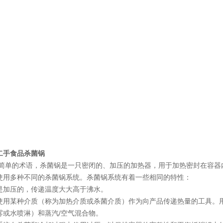
二手食品杀菌锅
ui简单的术语，杀菌锅是一只密闭的、加压的加热器，用于加热密封在容
使用多种不同的杀菌锅系统。杀菌锅系统有着一些相同的特性：
是加压的，传递温度大大高于沸水。
使用某种介质（称为加热介质或杀菌介质）作为向产品传递热量的工具。
雾或水喷淋）和蒸汽/空气混合物。