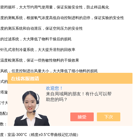
氮气密闭循环，大大节约用气使用量，保证实验安全性，防止样品氧化
高精度的测氧系统，根据氧气浓度高低自动控制进料的启停，保证实验的安全性
灵敏度的测压系统和自动泄压，保证空间压力的安全性
高效的过滤系统，大大降低了物料干燥后的损耗
多级针孔式溶剂冷凝系统，大大提升溶剂的回收率
多处温度检测系统，保证一些热敏性物料的干燥效果
变频风机，任意控制进出风量大小，大大降低了细小物料的损耗
夹套式的加热系统，减少管路热量散失，控温精度高，也保证了机器高温的安全性
欢迎您！
干燥塔漩涡分离器都是可拆分清洗，解决清洗难的问题
来自局域网的朋友！有什么可以帮
助您的吗？
 7英寸大液晶触摸屏，温度曲线记忆功能，实时监控，整机全不锈钢材质
 可选配自产氮气发生器，减少氮气瓶的使用频率
数：
度：室温-300°C（精度±0.5°C带曲线记忆功能）