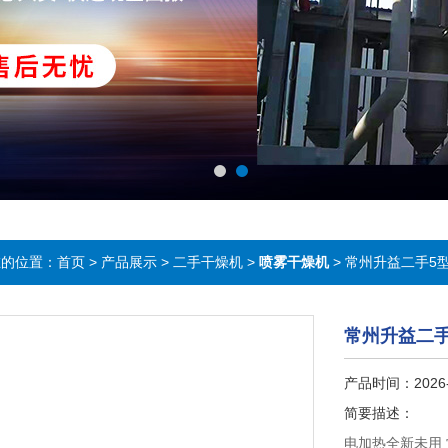
在的位置：
首页
>
产品展示
>
二手干燥机
>
喷雾干燥机
> 常州升益二手5
常州升益二
产品时间：2026-
简要描述：
电加热全新未用