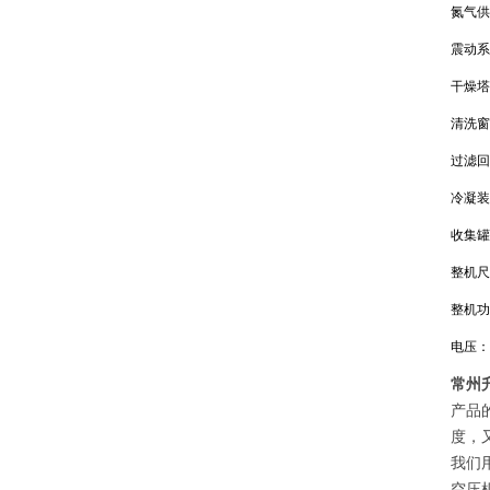
氮气供
震动系
干燥塔
清洗窗
过滤回
冷凝装置
收集罐：
整机尺寸
整机功
电压：
常州
产品
度，
我们
空压