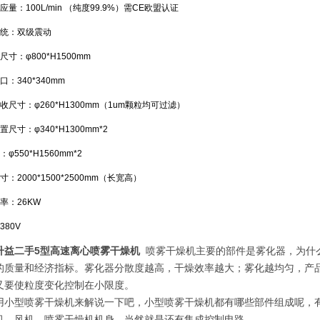
应量：100L/min （纯度99.9%）需CE欧盟认证
统：双级震动
尺寸：φ800*H1500mm
口：340*340mm
收尺寸：φ260*H1300mm（1um颗粒均可过滤）
尺寸：φ340*H1300mm*2
φ550*H1560mm*2
：2000*1500*2500mm（长宽高）
率：26KW
380V
升益二手5型高速离心喷雾干燥机
喷雾干燥机主要的部件是雾化器，为什
的质量和经济指标。雾化器分散度越高，干燥效率越大；雾化越均匀，产
又要使粒度变化控制在小限度。
用小型喷雾干燥机来解说一下吧，小型喷雾干燥机都有哪些部件组成呢，
机、风机、喷雾干燥机机身、当然就是还有集成控制电路。