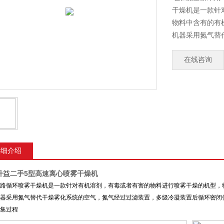
干燥机是一款针
物料中含有的有
机器采用氮气替
置后循环密闭使
化，完成干燥收
在线咨询
详细介绍
升益二手5型高速离心喷雾干燥机
路循环喷雾干燥机是一款针对有机溶剂，有毒或者有害的物料进行喷雾干燥的机型，
器采用氮气替代干燥雾化系统的空气，氮气经过过滤装置，多级冷凝装置后循环密闭
集过程