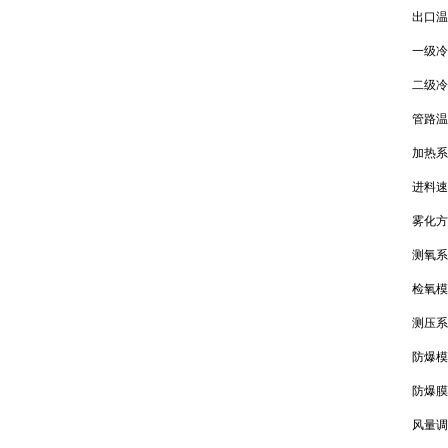
出口温
一级冷
二级冷
管路温
加热系
进料速度
雾化方
测氧系
检氧模
测压系
防爆模
防爆膜
风量调