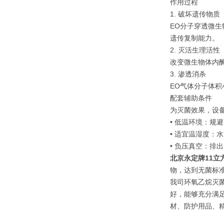
作用过程
1. 破坏遗传物质
EO分子穿透微生
遗传复制能力。
2. 灭活生理活性
改变微生物体内
3. 渗透消杀
EO气体分子体
配套辅助条件
为灭菌效果，设
• 低温环境：规
• 适宜温湿度：
• 负压真空：排
北京永定牌11立
物，达到无菌标
我司环氧乙烷灭
好，能够充分满
材、防护用品、