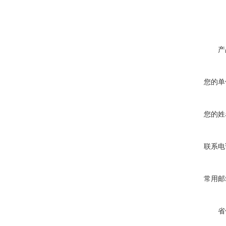
产
您的单
您的姓
联系电
常用邮
省