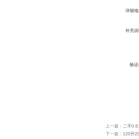
详细地
补充说
验证
上一篇：
二手0.
下一篇：
120升