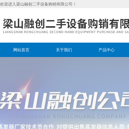
欢迎进入梁山融创二手设备购销有限公司！
网站首页
关于我们
产品中心