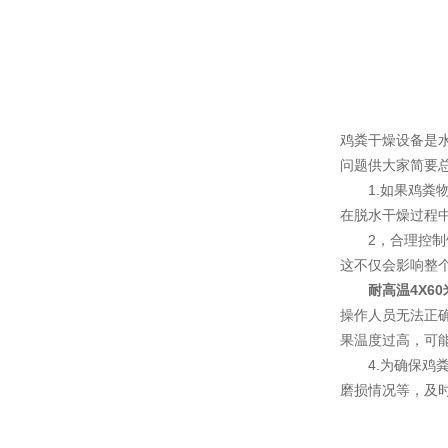
鸡粪干燥设备是
问题供大家简要
1.如果鸡粪物
在脱水干燥过程
2，合理控制饲
这不仅会影响整
耐高温4X6
操作人员无法正
果温度过高，可
4.为确保鸡粪
磨损情况等，及