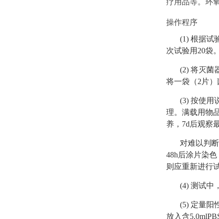
疗用品等。环
操作程序
(1) 根
次试验用20袋
(2) 将
将一袋（2片
(3) 按
理。满载用物品
养，7d后观察
对难以判断
48h后涂片
则应重新进行
(4) 测
(5) 定
放入含5.0ml