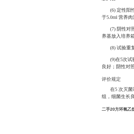
(6) 定
于5.0ml 
(7) 阴
养基放入培养
(8) 试验重
(9)在5次
良好；阴性对
评价规定
在5 次灭菌
组，细菌生长
二手20方环氧乙