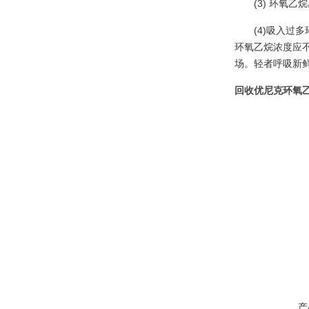
(3) 环氧
(4)吸入过
环氧乙烷浓度应不超
场。轻者呼吸新
回收优尼克环氧
产