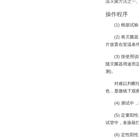
温灭菌方法之一
操作程序
(1) 根据
(2) 将灭
片放置在室温条
(3) 按
随灭菌器用途而定
测)。
对难以判断结
色，显微镜下观
(4) 测试
(5) 定量
试管中，各振敲打8
(6) 定性